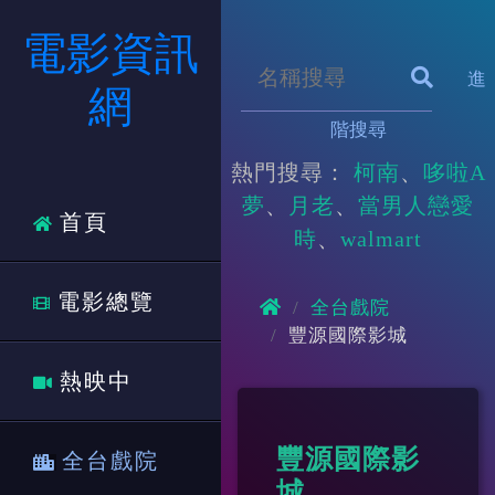
電影資訊
進
網
階搜尋
熱門搜尋：
柯南
哆啦A
夢
月老
當男人戀愛
首頁
時
walmart
電影總覽
全台戲院
豐源國際影城
熱映中
豐源國際影
全台戲院
城