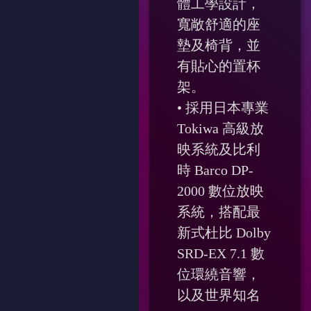
體工學設計，
寬敞舒適的座
墊及椅背，並
有貼心的置杯
架。
• 採用日本專業
Tokiwa 高級放
映系統及比利
時 Barco DP-
2000 數位放映
系統，搭配最
新式杜比 Dolby
SRD-EX 7.1 數
位環繞音響，
以及世界知名