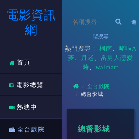
電影資訊
進
網
階搜尋
熱門搜尋：
柯南
哆啦A
夢
月老
當男人戀愛
首頁
時
walmart
電影總覽
全台戲院
總督影城
熱映中
總督影城
全台戲院