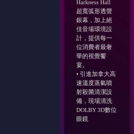
Harkness Hall
超寬弧形透聲
銀幕，加上絕
佳音場環境設
計，提供每一
位消費者最奢
華的視覺饗
宴。
• 引進加拿大高
速溫度蒸氣噴
射殺菌清潔設
備，現場清洗
DOLBY 3D數位
眼鏡