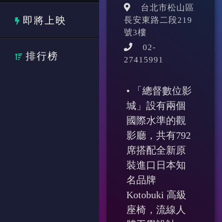
台北市松山區
即將上映
長安東路二段219
號3樓
02-
排行榜
27415991
• 「總督數位影
城」設有兩個
國際水準的觀
影廳，共有792
席搭配全新原
裝進口日本知
名品牌
Kotobuki 高級
座椅，流線人