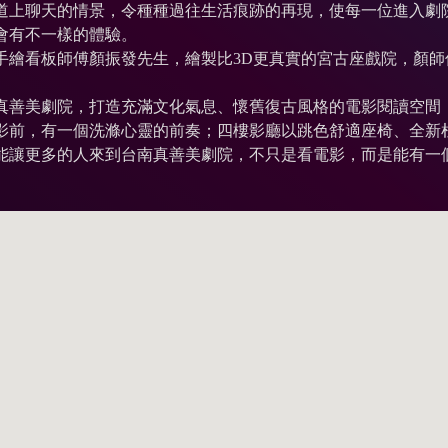
道上聊天的情景，令種種過往生活痕跡的再現，使每一位進入劇
會有不一樣的體驗。
手繪看板師傅顏振發先生，繪製比3D更真實的宮古座戲院，顏
真善美劇院，打造充滿文化氣息、懷舊復古風格的電影閱讀空間
影前，有一個洗滌心靈的前奏；四樓影廳以跳色舒適座椅、全新
能讓更多的人來到台南真善美劇院，不只是看電影，而是能有一