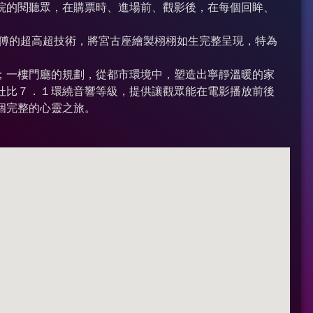
院的閱聽眾，在購票時、進場前、觀影後，在每個回眸、
師傅的超高超技術，將宮古座繪製栩栩如生完整呈現，特為
；一樓門廳的規劃，從都市環境中，塑造出寧靜溫暖的家
杜比７．１環繞音響等級，提供讓觀眾能在電影播放前後
個完整的心靈之旅。