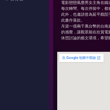
電影戀戀風塵男女主角在鐵
每次轉彎、每次停留中，都
此外，也邀請曾為延平戲院
此畫作落款。
斥資一億兩千萬台幣的台南
的感覺，讓觀眾能在欣賞電
休憩討論的藝文環境，希望