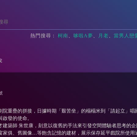
熱門搜尋：
柯南
哆啦A夢
月老
當男人戀
院
號
劇院重疊的拼接，日據時期「艱苦坐」的榻榻米到「請起立」唱
與啟發的使命。
才建築師 朱世康，刻意以復舊的手法來引發空間體驗者思考的
窗家俱、舊圖像…等飽含記憶的建材，展示保存延平戲院所使用