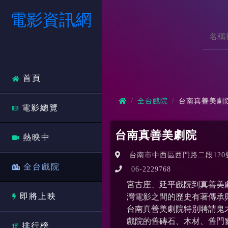
電影資訊網
首頁
全台戲院
台南真善美劇
電影總覽
台南真善美劇院
熱映中
台南市中西區西門路二段120
全台戲院
06-2229768
宮古座、延平戲院到真善美
即將上映
灣電影之間的歷史有著傳承
台南真善美劇院特別聘請鬼
戲院的舊磚石、木材、舊門
排行榜