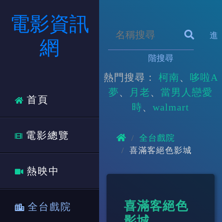
電影資訊
進
網
階搜尋
熱門搜尋：
柯南
哆啦A
夢
月老
當男人戀愛
首頁
時
walmart
電影總覽
全台戲院
喜滿客絕色影城
熱映中
喜滿客絕色
全台戲院
影城