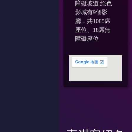
障礙坡道 絕色
影城有9個影
廳，共1085席
座位、18席無
障礙座位