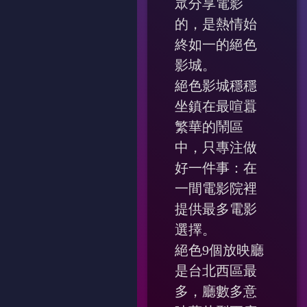
眾分享電影
的，是熱情始
終如一的絕色
影城。
絕色影城穩穩
坐鎮在最喧囂
繁華的鬧區
中，只專注做
好一件事：在
一間電影院裡
提供最多電影
選擇。
絕色9個放映廳
是台北西區最
多，廳數多意