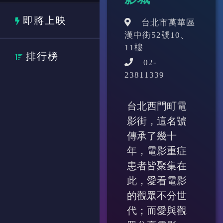
即將上映
台北市萬華區
漢中街52號10、
11樓
排行榜
02-
23811339
台北西門町電
影街，這名號
傳承了幾十
年，電影重症
患者皆聚集在
此，愛看電影
的觀眾不分世
代；而愛與觀