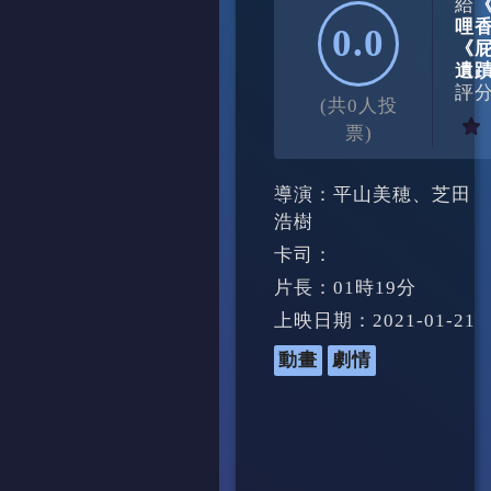
給
哩
0.0
《
遺
評
(共0人投
票)
導演：平山美穂、芝田
浩樹
卡司：
片長：01時19分
上映日期：2021-01-21
動畫
劇情