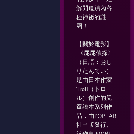
解開遺蹟內各
種神祕的謎
團！
【關於電影】
《屁屁偵探》
（日語：おし
りたんてい）
是由日本作家
Troll（トロ
ル）創作的兒
童繪本系列作
品，由POPLAR
社出版發行。
該作自2012年