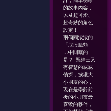
計，簡單明瞭
的故事內容，
以及超可愛、
超奇妙的角色
設定！
兩個圓滾滾的
「屁股臉頰」
…中間藏的
是？ 既紳士又
有智慧的屁屁
偵探，擄獲大
小朋友的心，
現在是學齡前
後的小朋友最
喜歡的夥伴，