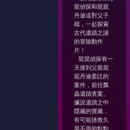
屁偵探和屁屁
丹迪這對父子
檔，一起探索
古代遺蹟之謎
的冒險動作
片！
屁屁偵探有一
天接到父親屁
屁丹迪委託的
案件，前往瓢
蟲遺蹟查案。
據說遺蹟之中
隱藏的寶藏，
有可能拯救久
旱不雨的點點