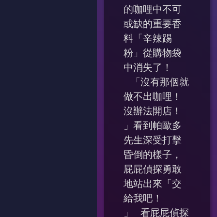
的咖哩中不可
或缺的重要香
料「辛辣踢
粉」從購物袋
中消失了！
「沒有那個就
做不出咖哩！
沒辦法開店！
」看到帕歐多
先生深受打擊
昏倒的樣子，
屁屁偵探勇敢
地站出來「交
給我吧！
」 看屁屁偵探