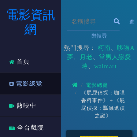
電影資訊
進
網
階搜尋
熱門搜尋：
柯南
哆啦A
夢
月老
當男人戀愛
首頁
時
walmart
電影總覽
電影總覽
《屁屁偵探：咖哩
香料事件》＋《屁
熱映中
屁偵探：瓢蟲遺蹟
之謎》
全台戲院