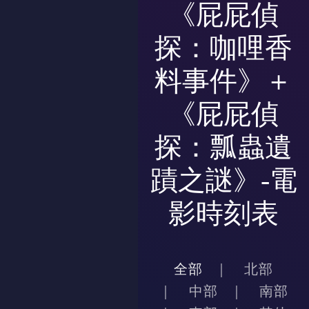
《屁屁偵
探：咖哩香
料事件》＋
《屁屁偵
探：瓢蟲遺
蹟之謎》-電
影時刻表
全部
北部
中部
南部