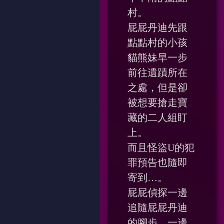
村。
屁屁丹迪先跟
點點村的小孩
貓熊妹早一步
前往遺蹟所在
之處，但是卻
被想要搶走寶
藏的二人組盯
上。
而且怪盜U的犯
罪預告也隨即
寄到…。
屁屁偵探一邊
追隨屁屁丹迪
的腳步，一邊