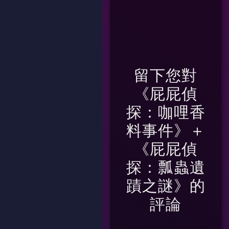
留下您對
《屁屁偵
探：咖哩香
料事件》＋
《屁屁偵
探：瓢蟲遺
蹟之謎》
的
評論