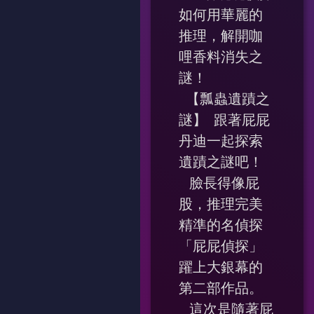
如何用華麗的
推理，解開咖
哩香料消失之
謎！
【瓢蟲遺蹟之
謎】 跟著屁屁
丹迪一起探索
遺蹟之謎吧！
臉長得像屁
股，推理完美
精準的名偵探
「屁屁偵探」
躍上大銀幕的
第二部作品。
這次是隨著屁