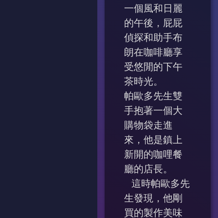
一個風和日麗
的午後，屁屁
偵探和助手布
朗在咖啡廳享
受悠閒的下午
茶時光。
帕歐多先生雙
手抱著一個大
購物袋走進
來，他是鎮上
新開的咖哩餐
廳的店長。
這時帕歐多先
生發現，他剛
買的製作美味