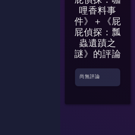
哩香料事
件》＋《屁
屁偵探：瓢
蟲遺蹟之
謎》
的評論
尚無評論