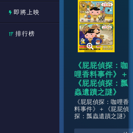
即將上映
排行榜
《屁屁偵探：咖
哩香料事件》＋
《屁屁偵探：瓢
蟲遺蹟之謎》
《屁屁偵探：咖哩香
料事件》＋《屁屁偵
探：瓢蟲遺蹟之謎》