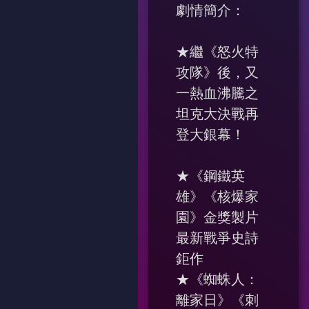
劇情簡介：
★繼《怒火特
攻隊》後，又
一熱血沸騰之
坦克大決戰再
登大銀幕！
★《鋼鐵英
雄》《核爆家
園》金獎製片
最新戰爭史詩
鉅作
★《蜘蛛人：
離家日》《刺