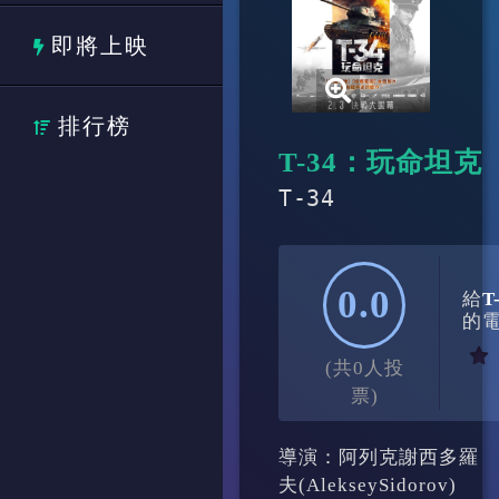
即將上映
排行榜
T-34：玩命坦克
T-34
0.0
給
T
的
(共0人投
票)
導演：阿列克謝西多羅
夫(AlekseySidorov)