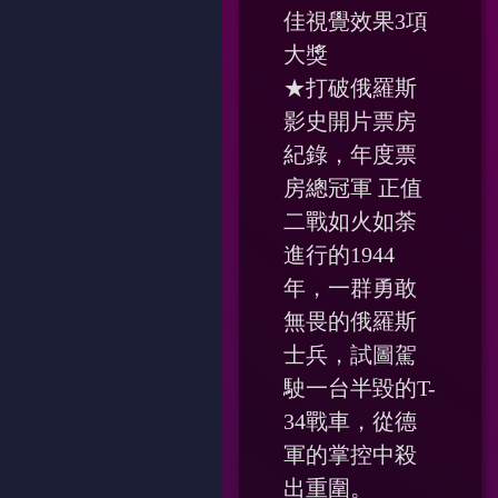
佳視覺效果3項
大獎
★打破俄羅斯
影史開片票房
紀錄，年度票
房總冠軍 正值
二戰如火如荼
進行的1944
年，一群勇敢
無畏的俄羅斯
士兵，試圖駕
駛一台半毀的T-
34戰車，從德
軍的掌控中殺
出重圍。