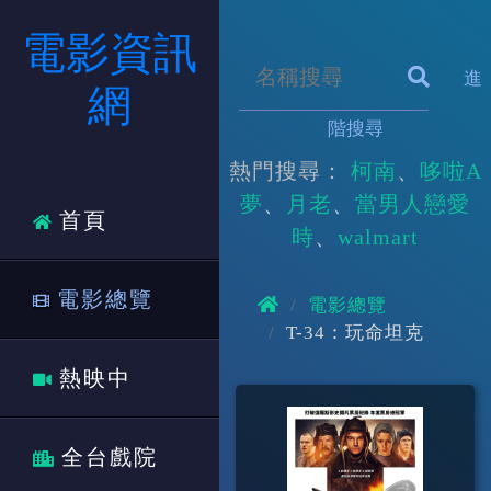
電影資訊
進
網
階搜尋
熱門搜尋：
柯南
哆啦A
夢
月老
當男人戀愛
首頁
時
walmart
電影總覽
電影總覽
T-34：玩命坦克
熱映中
全台戲院