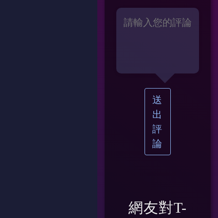
送
出
評
論
網友對
T-