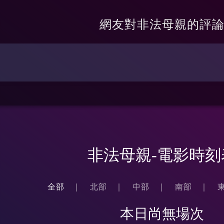
網友對
非法母親
的評
非法母親-電影時刻
全部
北部
中部
南部
本日尚無場次