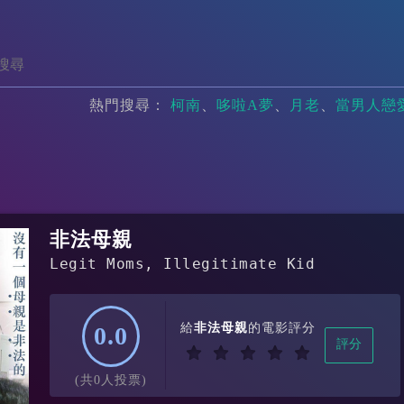
熱門搜尋：
柯南
哆啦A夢
月老
當男人戀
非法母親
Legit Moms, Illegitimate Kid
給
非法母親
的電影評分
0.0
評分
(共0人投票)