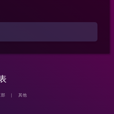
論
表
東部
其他