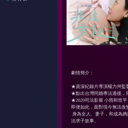
劇情簡介：
★資深紀錄片導演楊力州監
★點出台灣同婚專法過後，
★2020司法影展 小雨和
即便如此，面對現今無法改
身為女人、妻子，和成為媽
法求子故事。