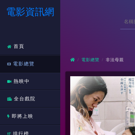
電影資訊網
首頁
電影總覽
非法母親
電影總覽
熱映中
全台戲院
即將上映
排行榜