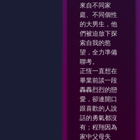
來自不同家
庭、不同個性
的大男生，他
們被迫放下探
索自我的慾
望，全力準備
聯考。
正恆一直想在
畢業前談一段
轟轟烈烈的戀
愛，卻連開口
跟喜歡的人說
話的勇氣都沒
有；程翔因為
家中父母失