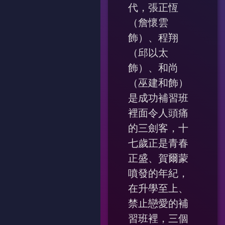
代，張正恆
（詹懷雲
飾）、程翔
（邱以太
飾）、和尚
（巫建和飾）
是成功補習班
裡面令人頭痛
的三劍客，十
七歲正是青春
正盛、賀爾蒙
噴發的年紀，
在升學至上、
禁止戀愛的補
習班裡，三個