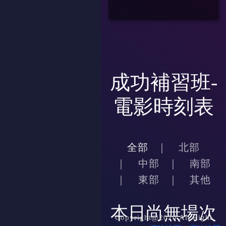
成功補習班-
電影時刻表
全部
北部
中部
南部
東部
其他
本日尚無場次
Copyright@2020 All Right