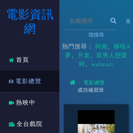
電影資訊
進
網
階搜尋
熱門搜尋：
柯南
哆啦A
夢
月老
當男人戀愛
首頁
時
walmart
電影總覽
電影總覽
成功補習班
熱映中
全台戲院