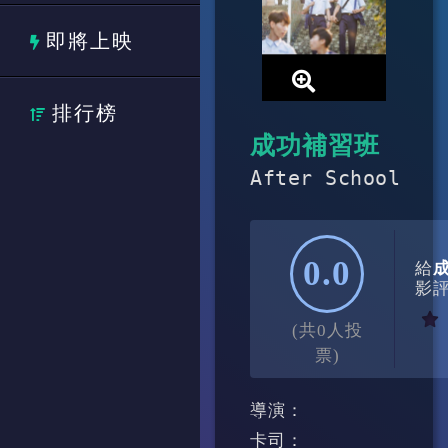
即將上映
排行榜
成功補習班
After School
0.0
給
影
(共0人投
票)
導演：
卡司：