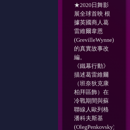
★2020日舞影
展全球首映 根
據英國商人葛
雷維爾韋恩
(GrevilleWynne)
的真實故事改
編。
《鐵幕行動》
描述葛雷維爾
（班奈狄克康
柏拜區飾）在
冷戰期間與蘇
聯線人歐列格
潘科夫斯基
(OlegPenkovsky)，