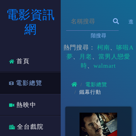
電影資訊
進
網
階搜尋
熱門搜尋：
柯南
哆啦A
夢
月老
當男人戀愛
首頁
時
walmart
電影總覽
電影總覽
鐵幕行動
熱映中
全台戲院