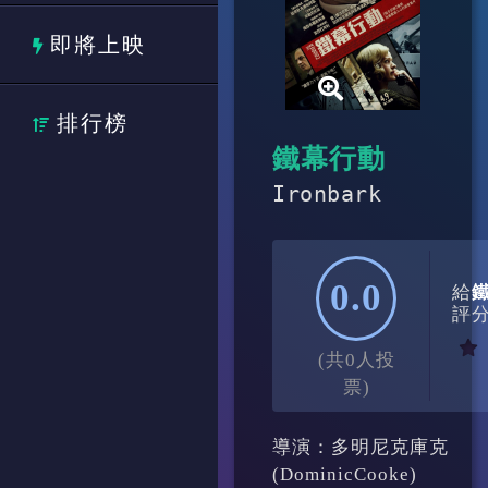
即將上映
排行榜
鐵幕行動
Ironbark
0.0
給
評
(共0人投
票)
導演：多明尼克庫克
(DominicCooke)