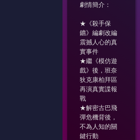
劇情簡介：
★《殺手保
鑣》編劇改編
震撼人心的真
實事件
★繼《模仿遊
戲》後，班奈
狄克康柏拜區
再演真實諜報
戰
★解密古巴飛
彈危機背後，
不為人知的關
鍵行動