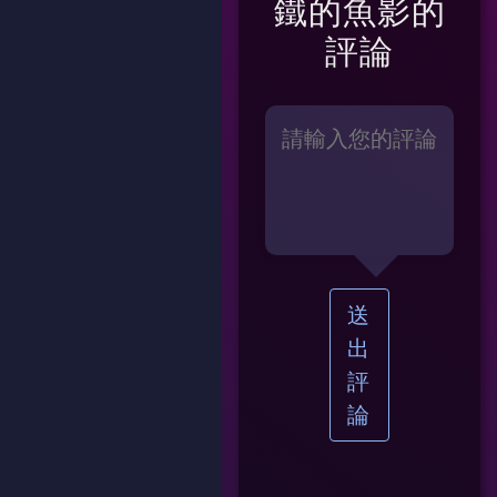
鐵的魚影
的
評論
送
出
評
論