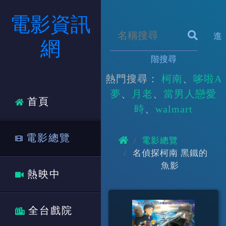
電影資訊
進
網
階搜尋
熱門搜尋：
柯南
哆啦A
夢
月老
當男人戀愛
首頁
時
walmart
電影總覽
電影總覽
名偵探柯南 黑鐵的
魚影
熱映中
全台戲院