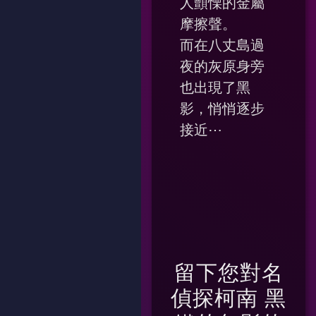
人顫慄的金屬
摩擦聲。
而在八丈島過
夜的灰原身旁
也出現了黑
影，悄悄逐步
接近⋯
留下您對
名
偵探柯南 黑