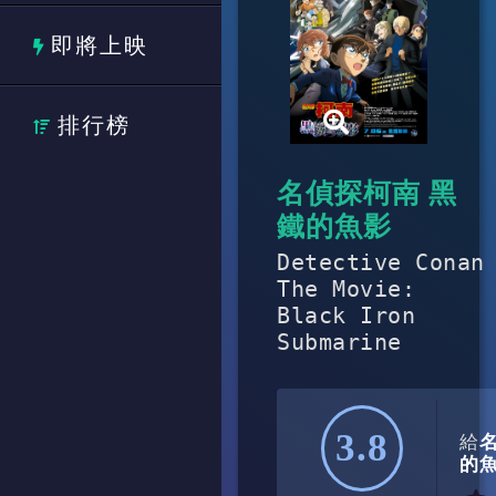
即將上映
排行榜
名偵探柯南 黑
鐵的魚影
Detective Conan
The Movie:
Black Iron
Submarine
3.8
給
的