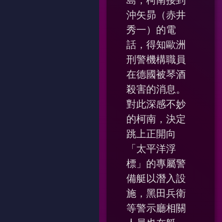
島，柯南接到
沖矢昴（赤井
秀一）的電
話，得知歐洲
刑警機構職員
在德國被琴酒
殺害的消息。
對此深感不妙
的柯南，決定
跳上正開向
「太平洋浮
標」的專屬警
備艇以潛入設
施，黑田兵衛
等警示廳相關