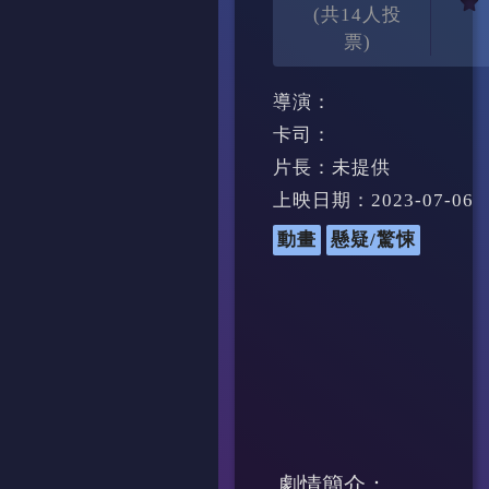
(共14人投
票)
導演：
卡司：
片長：未提供
上映日期：2023-07-06
動畫
懸疑/驚悚
劇情簡介：