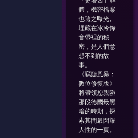
「史塔西」解
體，機密檔案
也隨之曝光。
埋藏在冰冷錄
音帶裡的秘
密，是人們意
想不到的故
事。
《竊聽風暴：
數位修復版》
將帶領您親臨
那段德國最黑
暗的時期，探
索其間最閃耀
人性的一頁。