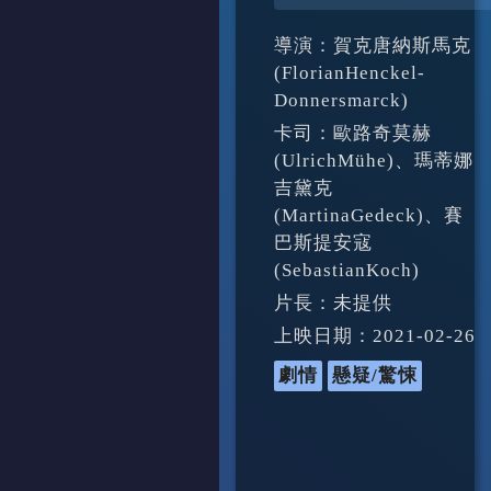
導演：賀克唐納斯馬克
(FlorianHenckel-
Donnersmarck)
卡司：歐路奇莫赫
(UlrichMühe)、瑪蒂娜
吉黛克
(MartinaGedeck)、賽
巴斯提安寇
(SebastianKoch)
片長：未提供
上映日期：2021-02-26
劇情
懸疑/驚悚