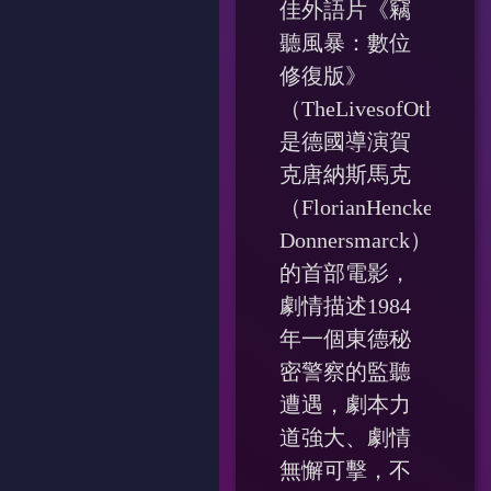
佳外語片《竊
聽風暴：數位
修復版》
（TheLivesofOthers）
是德國導演賀
克唐納斯馬克
（FlorianHenckel-
Donnersmarck）
的首部電影，
劇情描述1984
年一個東德秘
密警察的監聽
遭遇，劇本力
道強大、劇情
無懈可擊，不