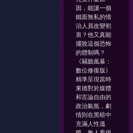
因，能讓一個
鐵面無私的情
治人員改變初
衷？他又真能
擺脫這個恐怖
的體制嗎？
《竊聽風暴：
數位修復版》
精準呈現當時
東德對於媒體
和言論自由的
政治氣氛，劇
情則在黑暗中
充滿人性溫
暖，教人看得