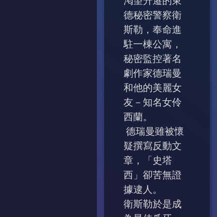
渇望升遷的東
德秘密警察衛
斯勒，奉命進
駐一棟公寓，
秘密監控著名
劇作家德瑞曼
和他的美麗女
友－知名女伶
西蘭。
德瑞曼雖被懷
疑撰寫反動文
章，「史塔
西」卻苦無證
據逮人。
衛斯勒於是成