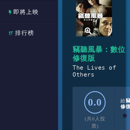
即將上映
排行榜
竊聽風暴：數位
修復版
The Lives of
Others
0.0
給
修
(共0人投
票)