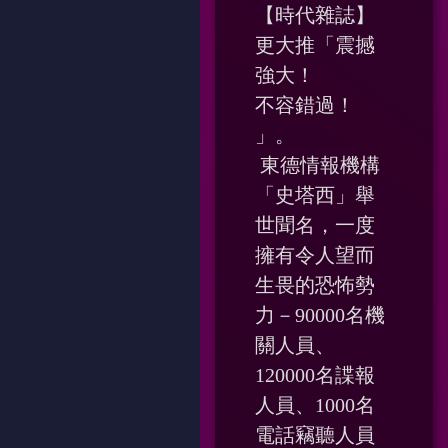
【時代雜誌】
更大推「震撼
強大！
不容錯過！
」。
東德情報機構
「史塔西」舉
世聞名，一度
擁有令人望而
生畏的恐怖勢
力－90000名機
關人員、
120000名諜報
人員、1000名
電話竊聽人員