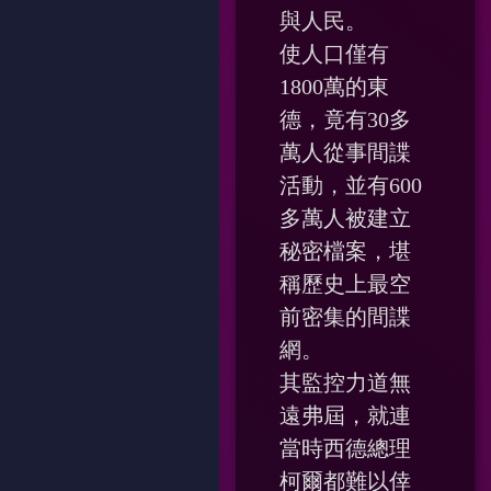
與人民。
使人口僅有
1800萬的東
德，竟有30多
萬人從事間諜
活動，並有600
多萬人被建立
秘密檔案，堪
稱歷史上最空
前密集的間諜
網。
其監控力道無
遠弗屆，就連
當時西德總理
柯爾都難以倖