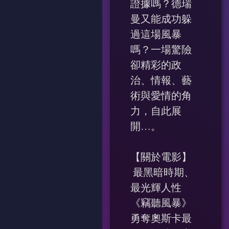
證據嗎？德瑞
曼又能成功躲
過這場風暴
嗎？一場驚險
卻精彩的政
治、情報、藝
術與愛情的角
力，自此展
開…。
【關於電影】
最黑暗時期、
最光輝人性
《竊聽風暴》
勇奪奧斯卡最