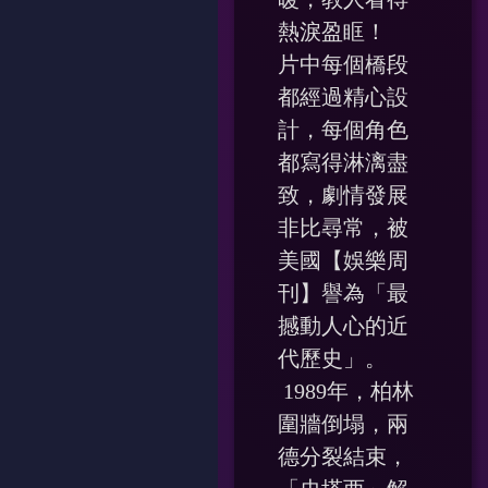
熱淚盈眶！
片中每個橋段
都經過精心設
計，每個角色
都寫得淋漓盡
致，劇情發展
非比尋常，被
美國【娛樂周
刊】譽為「最
撼動人心的近
代歷史」。
1989年，柏林
圍牆倒塌，兩
德分裂結束，