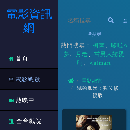
電影資訊
進
網
階搜尋
熱門搜尋：
柯南
哆啦A
夢
月老
當男人戀愛
首頁
時
walmart
電影總覽
電影總覽
竊聽風暴：數位修
復版
熱映中
全台戲院