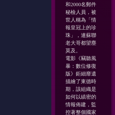
和2000名郵件
秘檢人員，被
世人稱為「情
報皇冠上的珍
珠」，連蘇聯
老大哥都望塵
莫及。
電影《竊聽風
暴：數位修復
版》鉅細靡遺
描繪了東德時
期，該組織是
如何以縝密的
情報佈建，監
控著整個國家