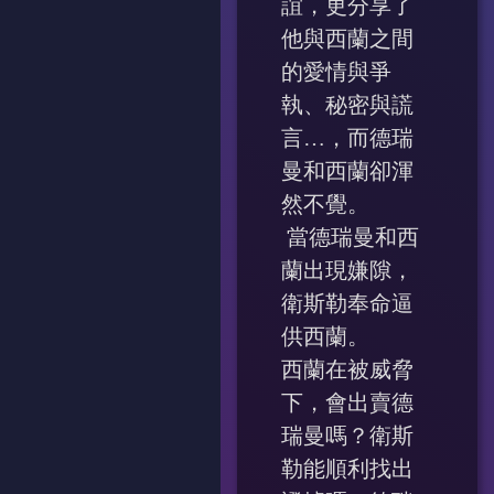
誼，更分享了
他與西蘭之間
的愛情與爭
執、秘密與謊
言…，而德瑞
曼和西蘭卻渾
然不覺。
當德瑞曼和西
蘭出現嫌隙，
衛斯勒奉命逼
供西蘭。
西蘭在被威脅
下，會出賣德
瑞曼嗎？衛斯
勒能順利找出