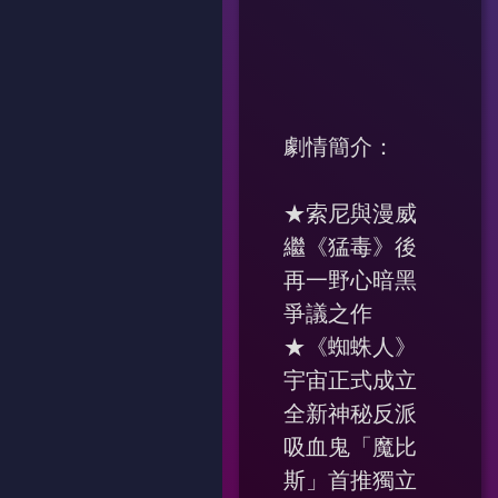
劇情簡介：
★索尼與漫威
繼《猛毒》後
再一野心暗黑
爭議之作
★《蜘蛛人》
宇宙正式成立
全新神秘反派
吸血鬼「魔比
斯」首推獨立