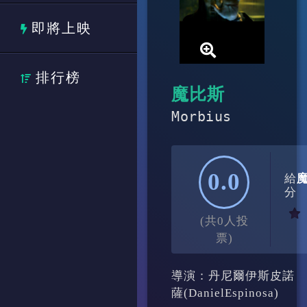
即將上映
排行榜
魔比斯
Morbius
0.0
給
分
(共0人投
票)
導演：丹尼爾伊斯皮諾
薩(DanielEspinosa)