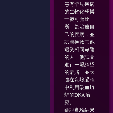
患有罕見疾病
的生物化學博
士麥可魔比
斯；為治療自
己的疾病，並
試圖挽救其他
遭受相同命運
的人，他試圖
進行一場絕望
的豪賭，並大
膽在實驗過程
中利用吸血蝙
蝠的DNA治
療。
雖說實驗結果