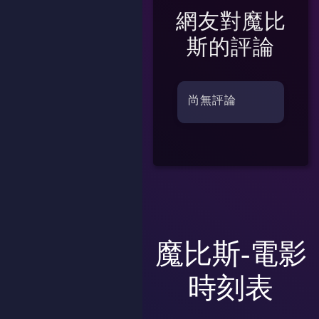
網友對
魔比
斯
的評論
尚無評論
魔比斯-電影
時刻表