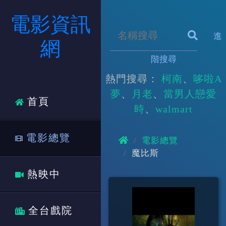
電影資訊
進
網
階搜尋
熱門搜尋：
柯南
哆啦A
夢
月老
當男人戀愛
首頁
時
walmart
電影總覽
電影總覽
魔比斯
熱映中
全台戲院