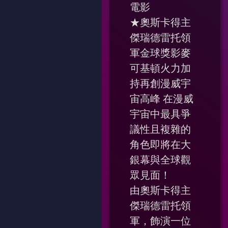
電影
★奧斯卡得主
傑瑞德雷托領
軍金球獎影麥
可基頓火力加
持再創漫威宇
宙高峰 在漫威
宇宙中最具爭
議性且複雜的
角色即將在大
銀幕與全球觀
眾見面！
由奧斯卡得主
傑瑞德雷托領
軍，飾演一位