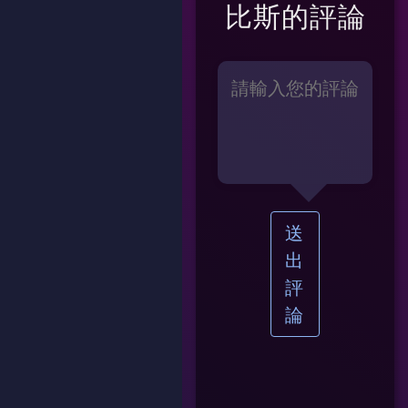
比斯
的評論
送
出
評
論