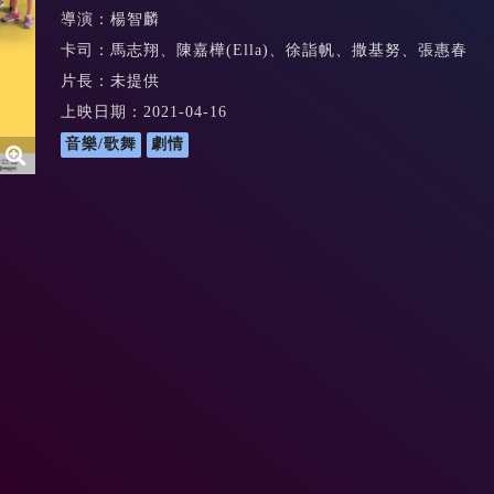
導演：楊智麟
卡司：馬志翔、陳嘉樺(Ella)、徐詣帆、撒基努、張惠春
片長：未提供
上映日期：2021-04-16
音樂/歌舞
劇情