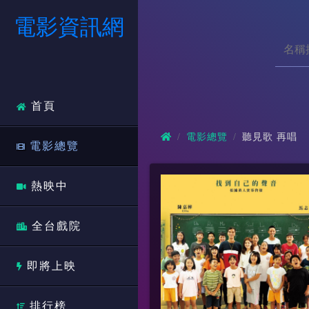
電影資訊網
首頁
電影總覽
聽見歌 再唱
電影總覽
熱映中
全台戲院
即將上映
排行榜