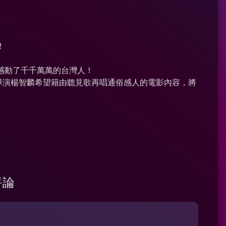
！
。
是感動了千千萬萬的台灣人！
導演楊智麟希望籍由聼見歌再唱通俗感人的電影內容，將
評論