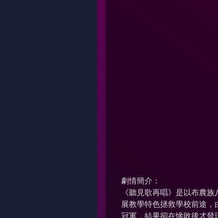
劇情簡介：
《聽見歌再唱》是以布農族
展教學特色拯救學校前途，
冠軍，結果卻在慘敗後才發