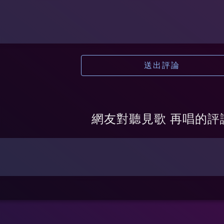
送出評論
網友對
聽見歌 再唱
的評