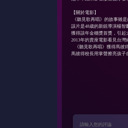
【關於電影】
《聽見歌再唱》的故事雖是
該片是48歳的新鋭導演楊智
獲得該年金穗獎首獎，引起
2013年的賣座電影看見
《聽見歌再唱》獲得馬彼得
馬彼得校長用掌聲擦亮孩子