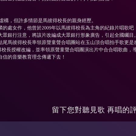
虛構，但許多情節是馬彼得校長的親身經歷。
麟的處女作，他曾於2009年以馬彼得校長為主角的紀錄片唱歌吧
大眾銀行注意，將該片改編成大眾銀行形象廣告，引起全國矚目
台灣結尾馬彼得校長率領原聲童聲合唱團站在玉山頂合唱拍手歌更
校長授權改編，並率領原聲童聲合唱團演出片中合合唱歌曲，
自信的音樂教育理念傳遞下去！
留下您對
聽見歌 再唱
的