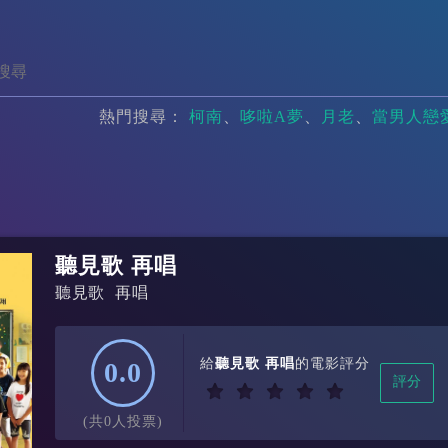
熱門搜尋：
柯南
哆啦A夢
月老
當男人戀
聽見歌 再唱
聽見歌 再唱
給
聽見歌 再唱
的電影評分
0.0
評分
(共0人投票)