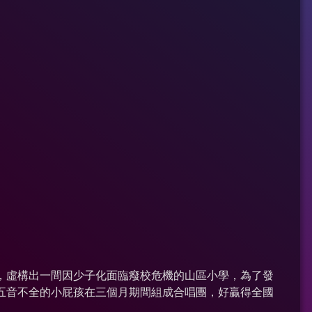
，虛構出一間因少子化面臨癈校危機的山區小學，為了發
五音不全的小屁孩在三個月期間組成合唱團，好贏得全國