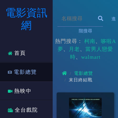
電影資訊
進
網
階搜尋
熱門搜尋：
柯南
哆啦A
夢
月老
當男人戀愛
首頁
時
walmart
電影總覽
電影總覽
末日終結戰
熱映中
全台戲院