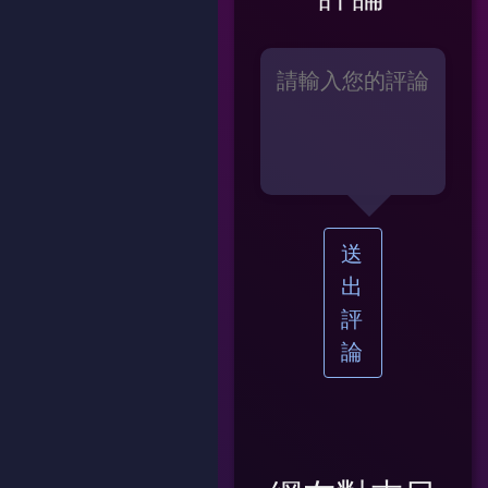
送
出
評
論