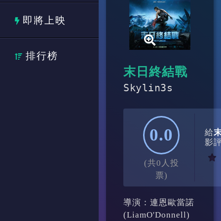
即將上映
排行榜
末日終結戰
Skylin3s
0.0
給
影
(共0人投
票)
導演：連恩歐當諾
(LiamO'Donnell)